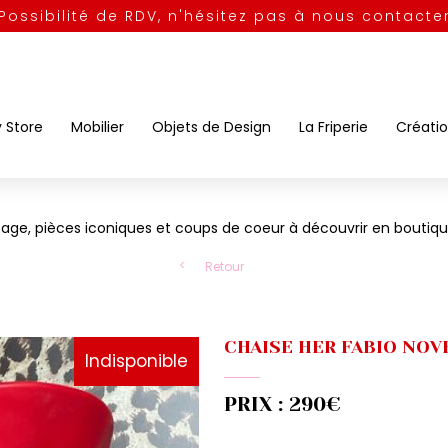
Possibilité de RDV, n'hésitez pas à nous contacte
y Store
Mobilier
Objets de Design
La Friperie
Créatio
ntage, pièces iconiques et coups de coeur à découvrir en boutiq
Retour
CHAISE HER FABIO NO
Indisponible
PRIX : 290€