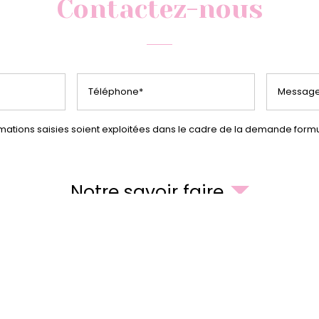
Contactez-nous
rmations saisies soient exploitées dans le cadre de la demande form
Notre savoir faire
06 34 48 48 57
219 Av. de l'Europe, 34170 Castelnau-le-Lez
s Tram 2 La Galine