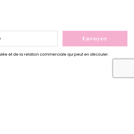
ulée et de la relation commerciale qui peut en découler.
rec