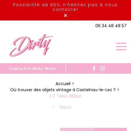
Possibilité de RDV, n'hésitez pas à nous
contacter
×
06 34 48 48 57
Contacter Dirty Store
Accueil
Où trouver des objets vintage à Castelnau-le-Lez ?
E.T TAILLE RÉELLE
Retour