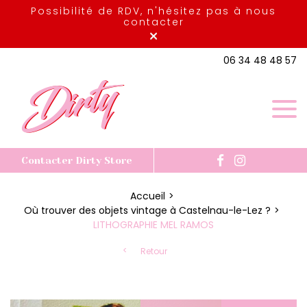
Possibilité de RDV, n'hésitez pas à nous
contacter
×
06 34 48 48 57
Contacter Dirty Store
Accueil
Où trouver des objets vintage à Castelnau-le-Lez ?
LITHOGRAPHIE MEL RAMOS
Retour